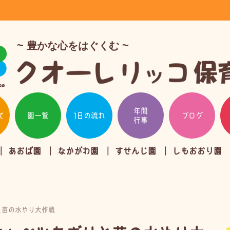
豊かな心をはぐくむ
年間
て
園一覧
1日の流れ
ブログ
行事
あおば園
なかがわ園
すせんじ園
しもおおり園
と苗の水やり大作戦