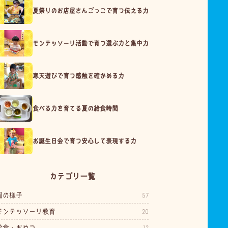
夏祭りのお店屋さんごっこで育つ伝える力
モンテッソーリ活動で育つ選ぶ力と集中力
寒天遊びで育つ感触を確かめる力
食べる力を育てる夏の給食時間
お誕生日会で育つ安心して表現する力
カテゴリ一覧
園の様子
57
モンテッソーリ教育
20
給食・おやつ
12