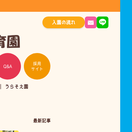
入園の流れ
採用
Q&A
サイト
うらそえ園
最新記事