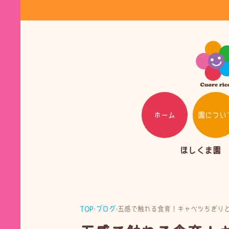
ホーム
園につい
ほしくま園
TOP
›
ブログ
›
五感で触れる食育！キャベツちぎり