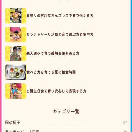
夏祭りのお店屋さんごっこで育つ伝える力
モンテッソーリ活動で育つ選ぶ力と集中力
寒天遊びで育つ感触を確かめる力
食べる力を育てる夏の給食時間
お誕生日会で育つ安心して表現する力
カテゴリ一覧
園の様子
57
モンテッソーリ教育
20