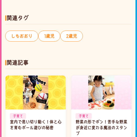
関連タグ
しもおおり
1歳児
2歳児
関連記事
子育て
子育て
室内で思い切り動く！体と心
野菜の形でポン！苦手な野菜
を育むボール遊びの秘密
が身近に変わる魔法のスタン
プ