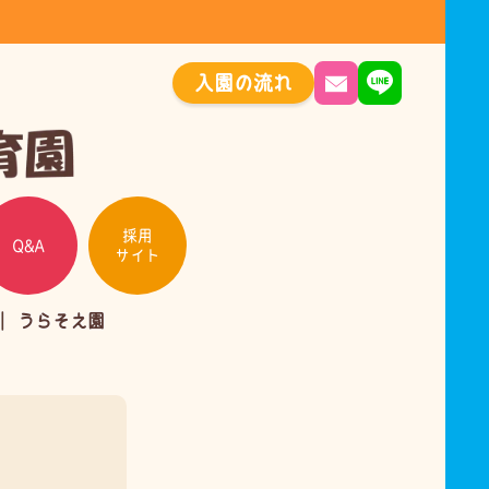
入園の流れ
採用
Q&A
サイト
うらそえ園