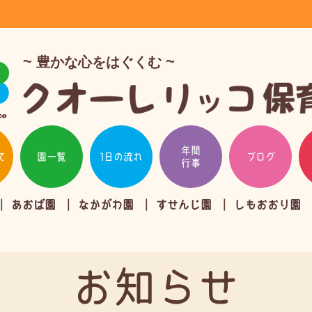
豊かな心をはぐくむ
年間
て
園一覧
1日の流れ
ブログ
行事
あおば園
なかがわ園
すせんじ園
しもおおり園
お知らせ