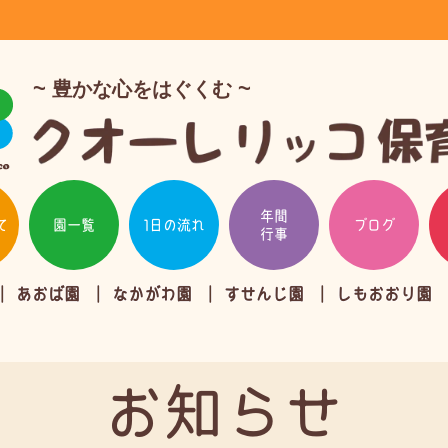
豊かな心をはぐくむ
年間
て
園一覧
1日の流れ
ブログ
行事
あおば園
なかがわ園
すせんじ園
しもおおり園
お知らせ