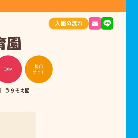
入園の流れ
採用
Q&A
サイト
うらそえ園