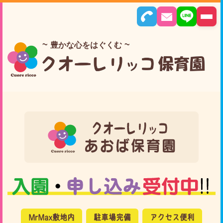
豊かな心をはぐくむ
MrMax敷地内
駐車場完備
アクセス便利