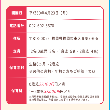
開園日
平成30年4月23日（月）
電話番号
092-692-6570
住所
〒813-0025 福岡県福岡市東区青葉7-6-5
定員
12名(0歳児 3名・1歳児 5名・2歳児 4名)
生後6ヵ月～2歳児
保育年齢
その他の月齢・年齢の方もご相談下さい
0歳児
37,100円
円／月
保育料
1〜2歳児
37,000円
円／月
※利用者負担額(保育料)は、児童育成協会の企業主導型保育事業
実施要項に準じ、年度初めに変更する場合があります。