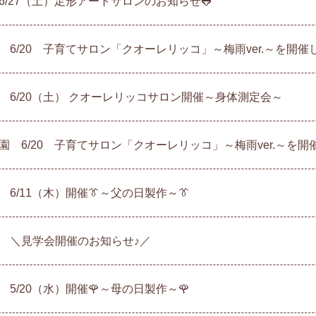
6/27（土）足形アートサロンのお知らせ🐸
 6/20 子育てサロン「クオーレリッコ」～梅雨ver.～を開催
 6/20（土） クオーレリッコサロン開催～身体測定会～
園 6/20 子育てサロン「クオーレリッコ」～梅雨ver.～を開
6/11（木）開催👔～父の日製作～👔
 ＼見学会開催のお知らせ♪／
5/20（水）開催🌹～母の日製作～🌹