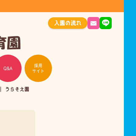
入園の流れ
採用
Q&A
サイト
うらそえ園