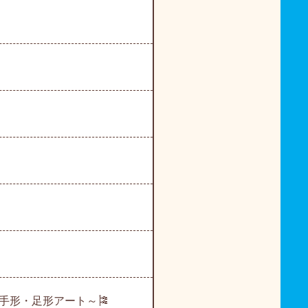
手形・足形アート～🎏