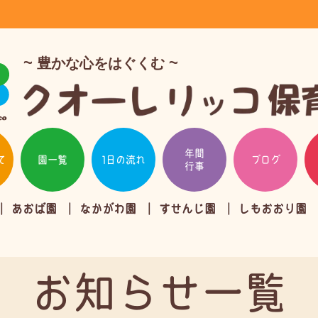
豊かな心をはぐくむ
年間
て
園一覧
1日の流れ
ブログ
行事
あおば園
なかがわ園
すせんじ園
しもおおり園
お知らせ一覧