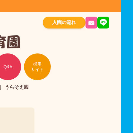
入園の流れ
採用
Q&A
サイト
うらそえ園