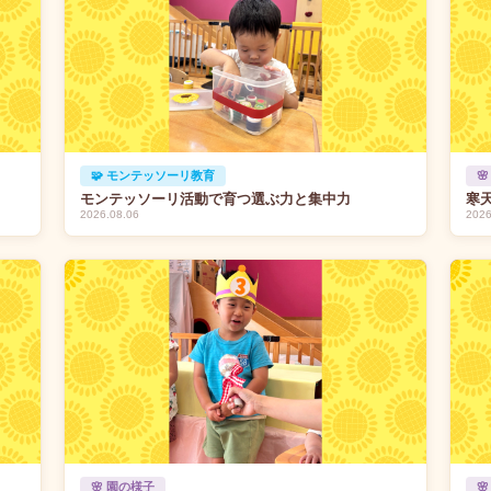
🧩 モンテッソーリ教育

モンテッソーリ活動で育つ選ぶ力と集中力
寒
2026.08.06
2026
🌸 園の様子
