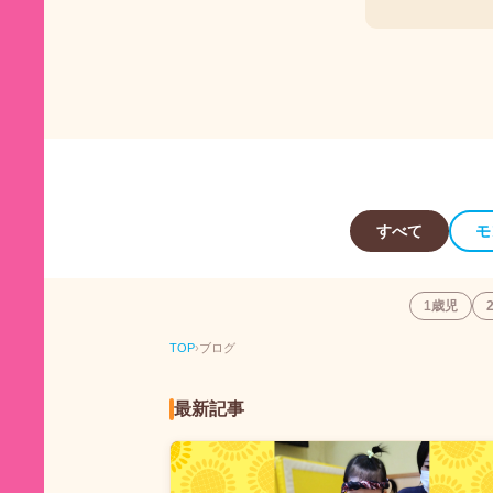
すべて
モ
1歳児
TOP
›
ブログ
最新記事