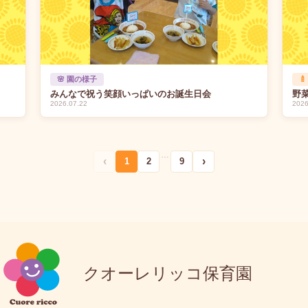
🌸 園の様子

みんなで祝う笑顔いっぱいのお誕生日会
野
2026.07.22
2026
…
‹
›
1
2
9
クオーレリッコ保育園