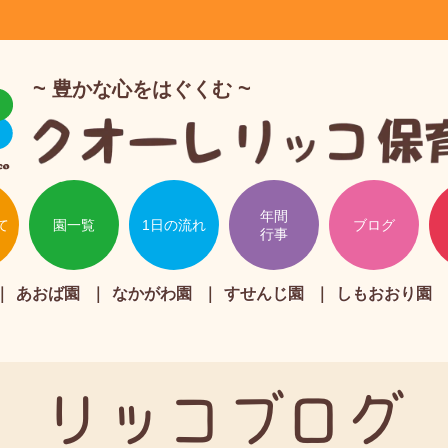
豊かな心をはぐくむ
年間
て
園一覧
1日の流れ
ブログ
行事
あおば園
なかがわ園
すせんじ園
しもおおり園
リッコブログ