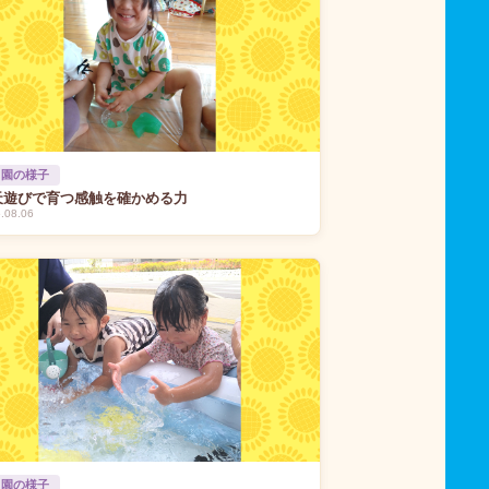
 園の様子
天遊びで育つ感触を確かめる力
.08.06
 園の様子