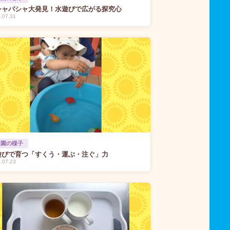
シャバシャ大発見！水遊びで広がる探究心
.07.31
 園の様子
遊びで育つ「すくう・運ぶ・注ぐ」力
.07.23