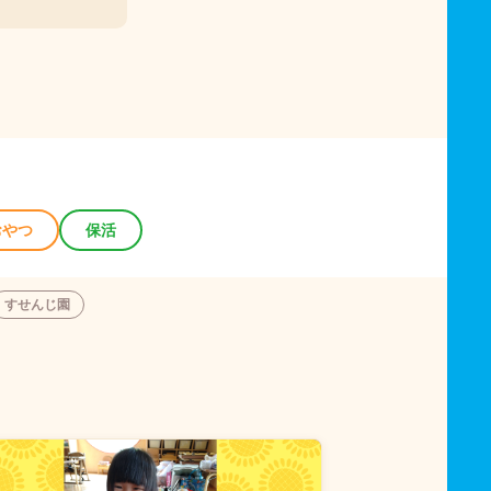
おやつ
保活
すせんじ園