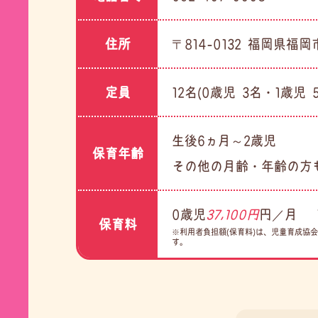
住所
〒814-0132 福岡県福岡
定員
12名(0歳児 3名・1歳児 
生後6ヵ月～2歳児
保育年齢
その他の月齢・年齢の方
0歳児
37,100円
円／月
保育料
※利用者負担額(保育料)は、児童育成協
す。