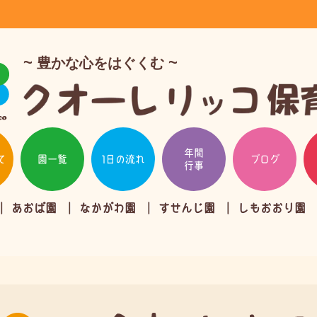
豊かな心をはぐくむ
年間
て
園一覧
1日の流れ
ブログ
行事
あおば園
なかがわ園
すせんじ園
しもおおり園