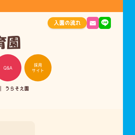
入園の流れ
採用
Q&A
サイト
うらそえ園