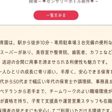
開催～🌟センサリーボトル製作🌟～
一覧をみる
育園は、駅から徒歩10分・専用駐車場３台完備の便利
スーパーがあり、美容室や整骨院、歯医者、カフェな
送迎の合間に用事を済ませられる利便性も魅力です。
一人ひとりの成長に寄り添い、手厚く、安心できる保育
0代から50代まで幅広い年代の保育士や調理師、事務員
ベテランから若手まで、チームワークのよい職場環境
が資格を持ち、子育て支援員や運営営業スタッフも在
保護者の皆さまにも安心してご利用いただける環境です