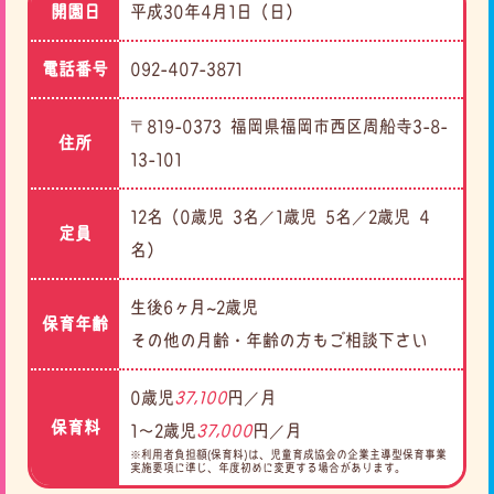
開園日
平成30年4月1日（日）
電話番号
092-407-3871
〒819-0373 福岡県福岡市西区周船寺3-8-
住所
13-101
12名（0歳児 3名／1歳児 5名／2歳児 4
定員
名）
生後6ヶ月~2歳児
保育年齢
その他の月齢・年齢の方もご相談下さい
0歳児
37,100
円／月
保育料
1〜2歳児
37,000
円／月
※利用者負担額(保育料)は、児童育成協会の企業主導型保育事業
実施要項に準じ、年度初めに変更する場合があります。