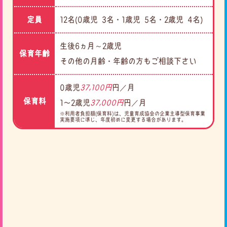
定員
12名(0歳児 3名・1歳児 5名・2歳児 4名)
生後6ヵ月～2歳児
保育年齢
その他の月齢・年齢の方もご相談下さい
0歳児
37,100円
円／月
保育料
1〜2歳児
37,000円
円／月
※利用者負担額(保育料)は、児童育成協会の企業主導型保育事業
実施要項に準じ、年度初めに変更する場合があります。