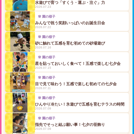
水遊びで育つ「すくう・運ぶ・注ぐ」力
2026.07.23
🌸 園の様子
みんなで祝う笑顔いっぱいのお誕生日会
2026.07.22
🌸 園の様子
砂に触れて五感を育む初めての砂場遊び
2026.07.16
🌸 園の様子
星を貼っておいしく食べて！五感で楽しむ七夕会
2026.07.15
🌸 園の様子
目で見て味わう！五感で楽しむ初めての七夕会
2026.07.11
🌸 園の様子
ひんやり冷たい！氷遊びで五感を育むテラスの時間
2026.07.09
🌸 園の様子
指先でそっと結ぶ願い事！七夕の笹飾り
2026.07.09