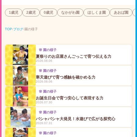
1歳児
2歳児
0歳児
なかがわ園
ほしくま園
あおば園
TOP
›
ブログ
›
園の様子
🌸 園の様子
夏祭りのお店屋さんごっこで育つ伝える力
2026.08.06
🌸 園の様子
寒天遊びで育つ感触を確かめる力
2026.08.06
🌸 園の様子
お誕生日会で育つ安心して表現する力
2026.07.30
🌸 園の様子
バシャバシャ大発見！水遊びで広がる探究心
2026.07.31
🌸 園の様子