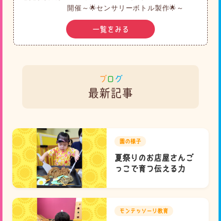
開催～🌟センサリーボトル製作🌟～
一覧をみる
ブ
ロ
グ
最新記事
園の様子
夏祭りのお店屋さんご
っこで育つ伝える力
モンテッソーリ教育