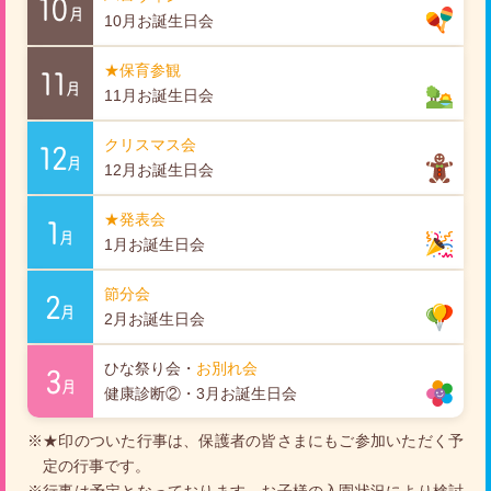
10
月
10月お誕生日会
★保育参観
11
月
11月お誕生日会
クリスマス会
12
月
12月お誕生日会
★発表会
1
月
1月お誕生日会
節分会
2
月
2月お誕生日会
ひな祭り会・
お別れ会
3
月
健康診断②・3月お誕生日会
※★印のついた行事は、保護者の皆さまにもご参加いただく予
定の行事です。
※行事は予定となっております。お子様の入園状況により検討