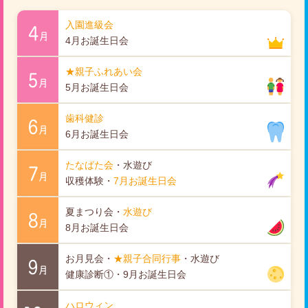
入園進級会
4
月
4月お誕生日会
★親子ふれあい会
5
月
5月お誕生日会
歯科健診
6
月
6月お誕生日会
たなばた会
・水遊び
7
月
収穫体験・
7月お誕生日会
夏まつり会・
水遊び
8
月
8月お誕生日会
お月見会・
★親子合同行事
・水遊び
9
月
健康診断①・9月お誕生日会
ハロウィン