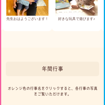
生おはようございます！
好きな玩具で遊びます♪
元気よ
年間行事
オレンジ色の行事名をクリックすると、各行事の写真
をご覧いただけます。