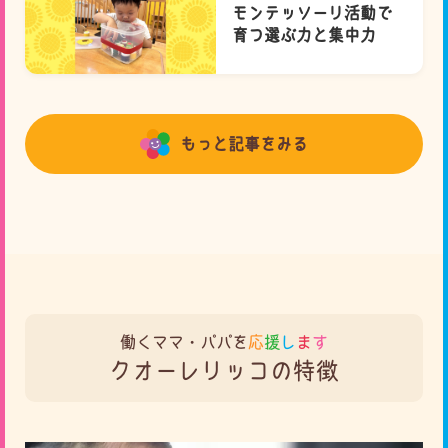
モンテッソーリ活動で
育つ選ぶ力と集中力
もっと記事をみる
働くママ・パパを
応
援
し
ま
す
クオーレリッコの特徴