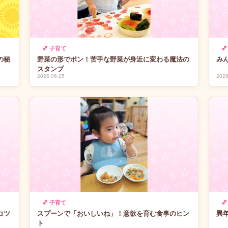
💕 子育て

の秘
野菜の形でポン！苦手な野菜が身近に変わる魔法の
み
スタンプ
2026.06.25
2026
💕 子育て

コツ
スプーンで「おいしいね」！意欲を育む食事のヒン
異
ト