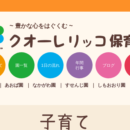
豊かな心をはぐくむ
年間
て
園一覧
1日の流れ
ブログ
行事
あおば園
なかがわ園
すせんじ園
しもおおり園
子育て