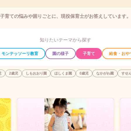
子育ての悩みや困りごとに、現役保育士がお答えしています。
知りたいテーマから探す
モンテッソーリ教育
園の様子
子育て
給食・おや
児
2歳児
しもおおり園
ほしくま園
0歳児
なかがわ園
すせ