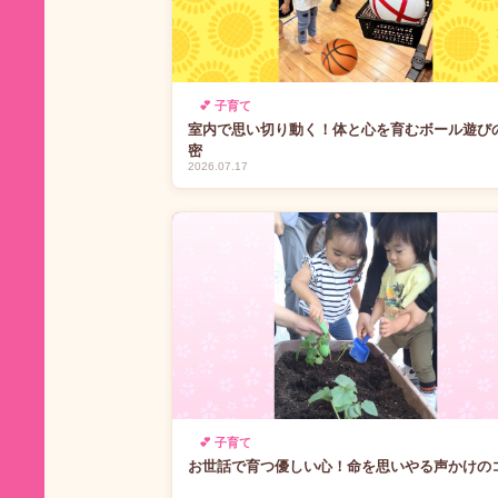
💕 子育て
室内で思い切り動く！体と心を育むボール遊び
密
2026.07.17
💕 子育て
お世話で育つ優しい心！命を思いやる声かけの