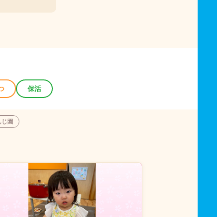
つ
保活
んじ園