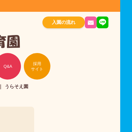
入園の流れ
採用
Q&A
サイト
うらそえ園