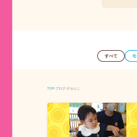
すべて
モ
TOP
›
ブログ
›
すせんじ