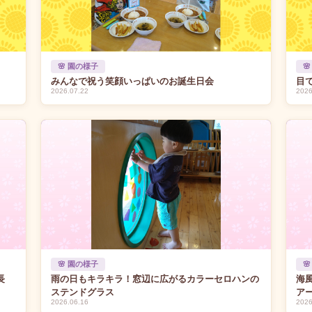
🌸 園の様子

みんなで祝う笑顔いっぱいのお誕生日会
目
2026.07.22
2026
🌸 園の様子

長
雨の日もキラキラ！窓辺に広がるカラーセロハンの
海
ステンドグラス
ア
2026.06.16
2026