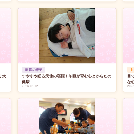
🌸 園の様子

り大
すやすや眠る天使の寝顔！午睡が育む心とからだの
目
健康
な
2026.05.12
2026