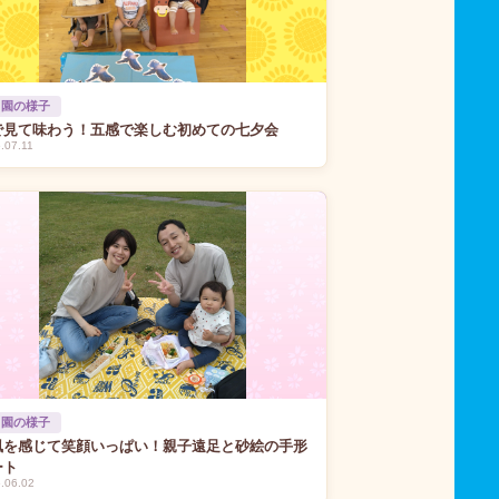
 園の様子
で見て味わう！五感で楽しむ初めての七夕会
.07.11
 園の様子
風を感じて笑顔いっぱい！親子遠足と砂絵の手形
ート
.06.02