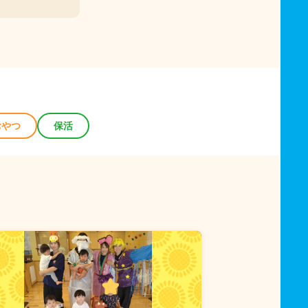
おやつ
保活