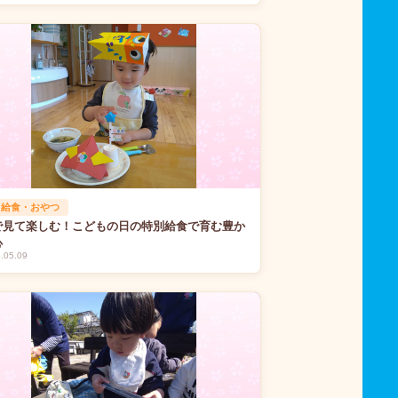
 給食・おやつ
で見て楽しむ！こどもの日の特別給食で育む豊か
心
.05.09