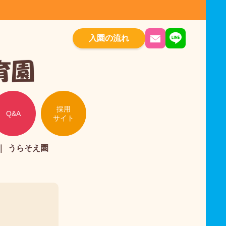
入園の流れ
採用
Q&A
サイト
うらそえ園