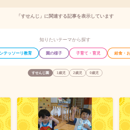
「すせんじ」に関連する記事を表示しています
知りたいテーマから探す
ンテッソーリ教育
園の様子
子育て・育児
給食・
すせんじ園
1歳児
2歳児
0歳児