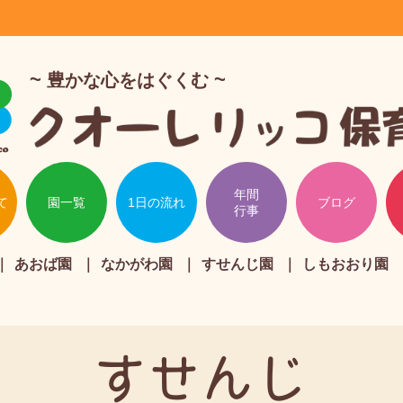
豊かな心をはぐくむ
年間
て
園一覧
1日の流れ
ブログ
行事
あおば園
なかがわ園
すせんじ園
しもおおり園
すせんじ