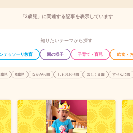
「2歳児」に関連する記事を表示しています
知りたいテーマから探す
ンテッソーリ教育
園の様子
子育て・育児
給食・
1歳児
0歳児
なかがわ園
しもおおり園
ほしくま園
すせんじ園