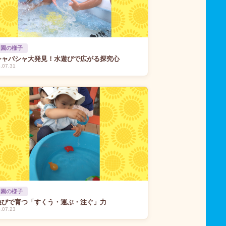
 園の様子
シャバシャ大発見！水遊びで広がる探究心
.07.31
 園の様子
遊びで育つ「すくう・運ぶ・注ぐ」力
.07.23