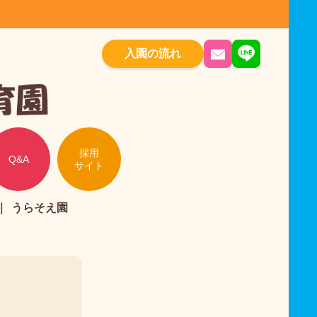
入園の流れ
採用
Q&A
サイト
うらそえ園