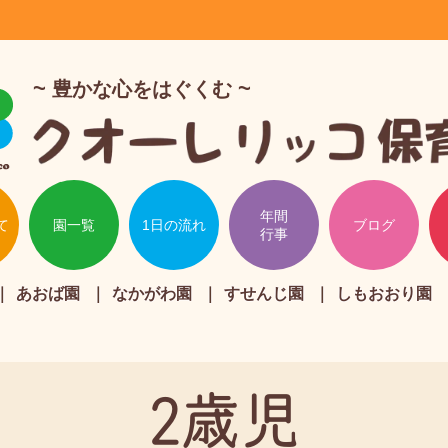
豊かな心をはぐくむ
年間
て
園一覧
1日の流れ
ブログ
行事
あおば園
なかがわ園
すせんじ園
しもおおり園
2歳児