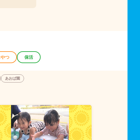
おやつ
保活
あおば園