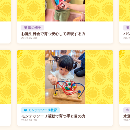
🌸 園の様子

お誕生日会で育つ安心して表現する力
バ
2026.07.30
2026
🧩 モンテッソーリ教育

モンテッソーリ活動で育つ手と目の力
水
2026.07.28
2026