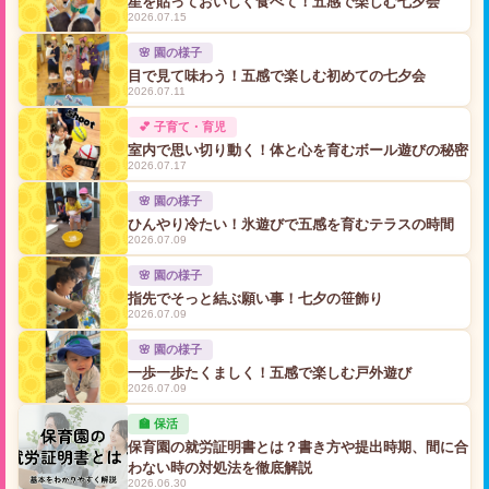
星を貼っておいしく食べて！五感で楽しむ七夕会
2026.07.15
🌸 園の様子
目で見て味わう！五感で楽しむ初めての七夕会
2026.07.11
💕 子育て・育児
室内で思い切り動く！体と心を育むボール遊びの秘密
2026.07.17
🌸 園の様子
ひんやり冷たい！氷遊びで五感を育むテラスの時間
2026.07.09
🌸 園の様子
指先でそっと結ぶ願い事！七夕の笹飾り
2026.07.09
🌸 園の様子
一歩一歩たくましく！五感で楽しむ戸外遊び
2026.07.09
🏫 保活
保育園の就労証明書とは？書き方や提出時期、間に合
わない時の対処法を徹底解説
2026.06.30