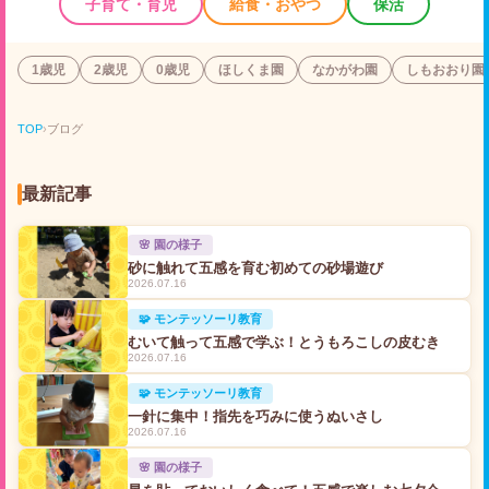
子育て・育児
給食・おやつ
保活
1歳児
2歳児
0歳児
ほしくま園
なかがわ園
しもおおり園
TOP
›
ブログ
最新記事
🌸 園の様子
砂に触れて五感を育む初めての砂場遊び
2026.07.16
🧩 モンテッソーリ教育
むいて触って五感で学ぶ！とうもろこしの皮むき
2026.07.16
🧩 モンテッソーリ教育
一針に集中！指先を巧みに使うぬいさし
2026.07.16
🌸 園の様子