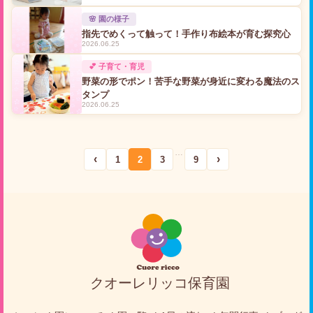
🌸 園の様子
指先でめくって触って！手作り布絵本が育む探究心
2026.06.25
💕 子育て・育児
野菜の形でポン！苦手な野菜が身近に変わる魔法のス
タンプ
2026.06.25
…
‹
›
1
2
3
9
クオーレリッコ保育園